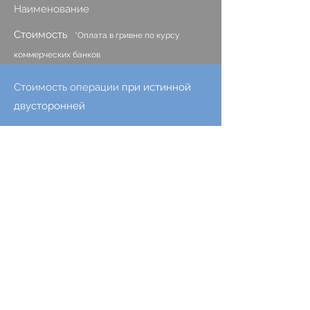
Наименование
Стоимость
*Оплата в гривне по курсу
коммерческих банков
Стоимость операции
при истинной
двусторонней
1800 евро
Стоимость операции
при истинной
односторонней
900 евро
Стоимость операции
при ложной
двусторонней
1000 евро