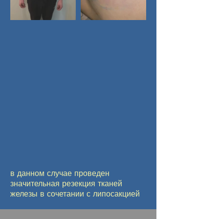
в данном случае проведен
значительная резекция тканей
железы в сочетании с липосакцией