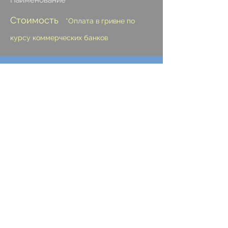
Наименование
Стоимость
*Оплата в гривне по
курсу коммерческих банков
Коррекция лопоухости
800 евро
Коррекция "кошачьего уха"
550 евро
Удаление привеска уха
200 евро