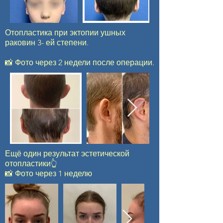
Отопластика при эктопии ушных
раковин 3- ей степени.
⠀
📸 Фото через 2 недели после операции.
Ещё один результат эстетической
отопластики👆
📸 Фото через 1 неделю