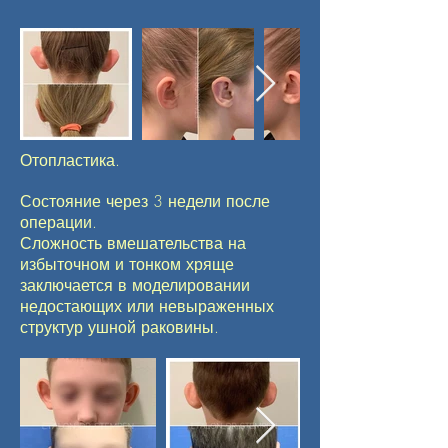
Отопластика.
Состояние через 3 недели после
операции.
Сложность вмешательства на
избыточном и тонком хряще
заключается в моделировании
недостающих или невыраженных
структур ушной раковины.