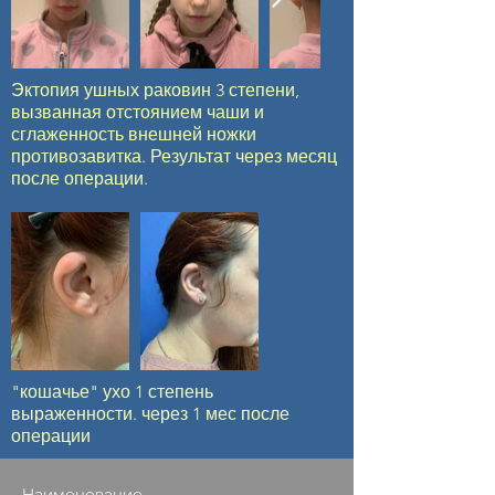
Эктопия ушных раковин 3 степени,
вызванная отстоянием чаши и
сглаженность внешней ножки
противозавитка. Результат через месяц
после операции.
"кошачье" ухо 1 степень
выраженности. через 1 мес после
операции