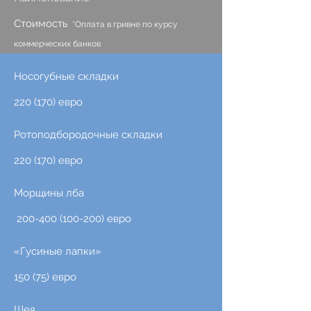
Стоимость
*Оплата в гривне по курсу
коммерческих банков
Носогубные складки
220 (170) евро
Ротоподбородочные складки
220 (170) евро
Морщины лба
200-400 (100-200)
евро
«Гусиные лапки»
150 (75) евро
Шея