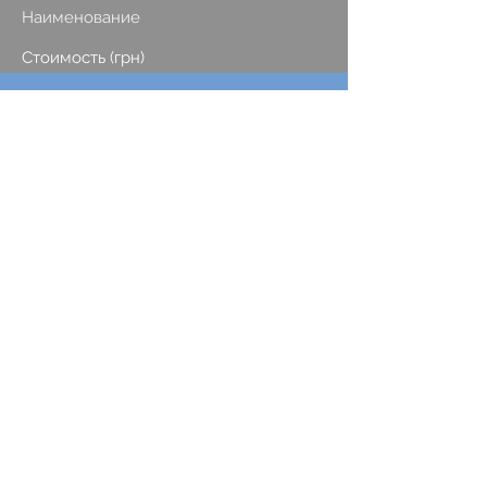
Наименование
Стоимость (грн)
1. Салициловый 20% с алогелем
660
2. Джесснера
900
3. Салициловый 20% с наноретинолом
и домашним уходом
2200
4. Ретиноловый (YellowPeel)
с домашним уходом
3100