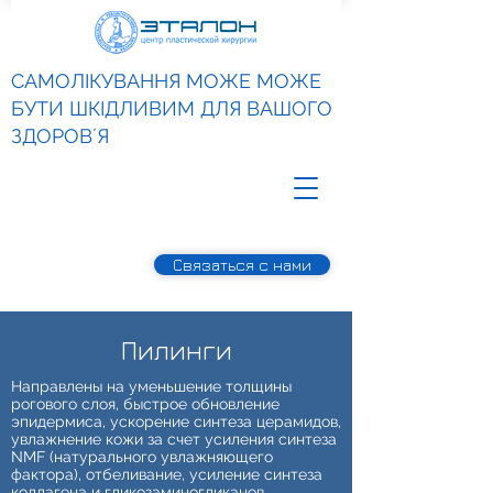
САМОЛІКУВАННЯ МОЖЕ МОЖЕ
БУТИ ШКІДЛИВИМ ДЛЯ ВАШОГО
ЗДОРОВʼЯ
Связаться с нами
Пилинги
Направлены на уменьшение толщины
рогового слоя, быстрое обновление
эпидермиса, ускорение синтеза церамидов,
увлажнение кожи за счет усиления синтеза
NMF (натурального увлажняющего
фактора), отбеливание, усиление синтеза
коллагена и гликозаминогликанов,